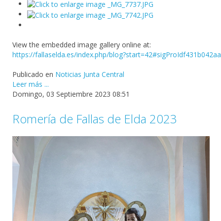
View the embedded image gallery online at:
https://fallaselda.es/index.php/blog?start=42#sigProIdf431b042aa
Publicado en
Noticias Junta Central
Leer más ...
Domingo, 03 Septiembre 2023 08:51
Romería de Fallas de Elda 2023