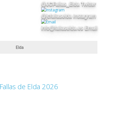
@JCFallas_Elda Twitter
@jcfallaselda Instagram
info@fallaselda.es Email
Elda
 Fallas de Elda 2026