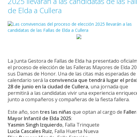
2025 llevarán a las candidatas de las Fal
de Elda a Cullera
La
J
unta
Gestora
de
Fallas
de
Elda
ha
presentado
oficial
el
proceso
de
elección
de
las
Falleras
Mayores
de
Elda
2
sus
Damas
de
Honor.
Una
de
las
citas
más
esperadas
de
calendario
será
la
convivencia
que
tendrá
lugar
el
próx
28
de
junio
en
la
ciudad
de
Cullera
,
una
jornada
que
permitirá
a
las
candidatas
vivir
una
experiencia
enriquec
junto
a
compañeros
y
compañeras
de
la
fiesta
fallera.
Este
año,
son
tres
las
niñas
que
optan
al
cargo
de
Faller
Mayor
Infantil
de
Elda
2025
:
Yasmin
Singh
Izquierdo
,
Falla
Trinquete
Lucía
Cascales
Ruiz
,
Falla
Huerta
Nueva