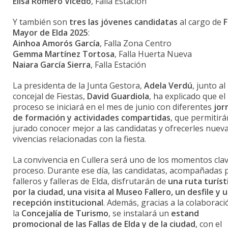
Elisa
Romero
Vicedo
,
Falla
Estación
Y
también
son
tres
las
jóvenes
candidatas
al
cargo
de
F
Mayor
de
Elda
2025
:
Ainhoa
Amorós
García
,
Falla
Zona
Centro
Gemma
Martínez
Tortosa
,
Falla
Huerta
Nueva
Naiara
García
Sierra
,
Falla
Estación
La
presidenta
de
la
Junta
Gestora,
Adela
Verdú
,
junto
al
concejal
de
Fiestas,
David
Guardiola
,
ha
explicado
que
el
proceso
se
iniciará
en
el
mes
de
junio
con
diferentes
jor
de
formación
y
actividades
compartidas
,
que
permitir
jurado
conocer
mejor
a
las
candidatas
y
ofrecerles
nuev
vivencias
relacionadas
con
la
fiesta.
La
convivencia
en
Cullera
será
uno
de
los
momentos
cla
proceso.
Durante
ese
día,
las
candidatas,
acompañadas
falleros
y
falleras
de
Elda,
disfrutarán
de
una
ruta
turíst
por
la
ciudad,
una
visita
al
Museo
Fallero,
un
desfile
y
u
recepción
institucional
.
Además,
gracias
a
la
colaborac
la
Concejalía
de
Turismo
,
se
instalará
un
estand
promocional
de
las
Fallas
de
Elda
y
de
la
ciudad
,
con
el