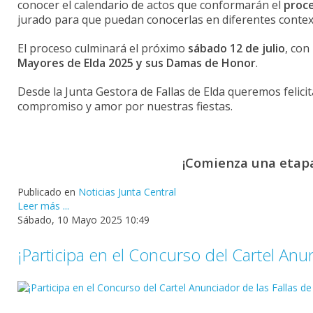
conocer
el
calendario
de
actos
que
conformarán
el
proc
jurado
para
que
puedan
conocerlas
en
diferentes
conte
El
proceso
culminará
el
próximo
sábado
12
de
julio
,
con
Mayores
de
Elda
2025
y
sus
Damas
de
Honor
.
Desde
la
Junta
Gestora
de
Fallas
de
Elda
queremos
felici
compromiso
y
amor
por
nuestras
fiestas.
¡
Comienza
una
etap
Publicado en
Noticias Junta Central
Leer más ...
Sábado, 10 Mayo 2025 10:49
¡Participa en el Concurso del Cartel Anu