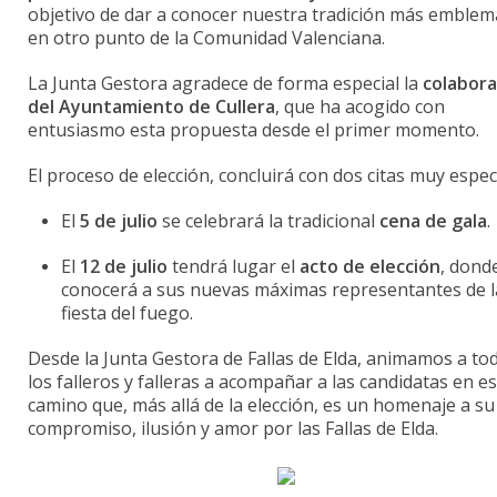
objetivo
de
dar
a
conocer
nuestra
tradición
más
emblemá
en
otro
punto
de
la
Comunidad
Valenciana.
La
Junta
Gestora
agradece
de
forma
especial
la
colabora
del
Ayuntamiento
de
Cullera
,
que
ha
acogido
con
entusiasmo
esta
propuesta
desde
el
primer
momento.
El
proceso de elección,
concluirá
con
dos
citas
muy
espec
El
5
de
julio
se
celebrará
la
tradicional
cena
de
gala
.
El
12
de
julio
tendrá
lugar
el
acto
de
elección
,
dond
conocerá
a
sus
nuevas
máximas
representantes
de
fiesta
del
fuego.
Desde
la
Junta
Gestora
de
Fallas
de
Elda,
animamos
a
to
los
falleros
y
falleras
a
acompañar
a
las
candidatas
en
es
camino
que,
más
allá
de
la
elección,
es
un
homenaje
a
su
compromiso, ilusión y amor por las Fallas de Elda.