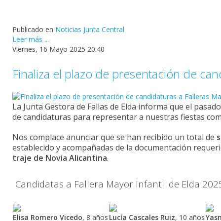
Publicado en
Noticias Junta Central
Leer más ...
Viernes, 16 Mayo 2025 20:40
Finaliza el plazo de presentación de ca
La
Junta
Gestora
de
Fallas
de
Elda
informa
que
el
pasad
de
candidaturas
para
representar
a
nuestras
fiestas
co
Nos
complace
anunciar
que
se
han
recibido
un
total
de
s
establecido
y
acompañadas
de
la
documentación
requer
traje
de
Novia
Alicantina
.
Candidatas
a
Fallera
Mayor
Infantil
de
Elda
2025
Elisa
Romero
Vicedo
,
8
años
Lucía
Cascales
Ruiz
,
10
años
Yas