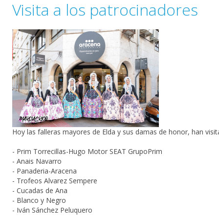
Visita a los patrocinadores
Hoy las falleras mayores de Elda y sus damas de honor, han visit
-
Prim Torrecillas-Hugo Motor SEAT GrupoPrim
-
Anais Navarro
-
Panaderia-Aracena
-
Trofeos Alvarez Sempere
-
Cucadas de Ana
-
Blanco y Negro
-
Iván Sánchez Peluquero