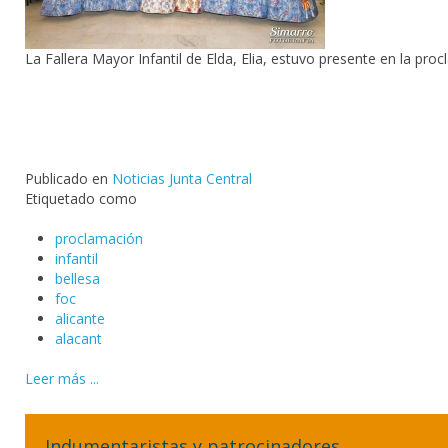
La Fallera Mayor Infantil de Elda, Elia, estuvo presente en la pro
Publicado en
Noticias Junta Central
Etiquetado como
proclamación
infantil
bellesa
foc
alicante
alacant
Leer más ...
Indumentaristas y patrocinadores