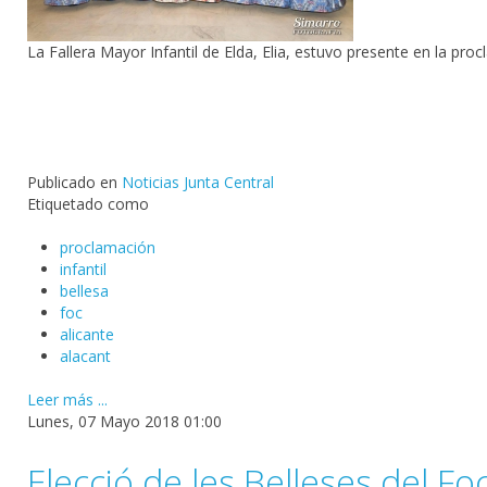
La Fallera Mayor Infantil de Elda, Elia, estuvo presente en la pro
Publicado en
Noticias Junta Central
Etiquetado como
proclamación
infantil
bellesa
foc
alicante
alacant
Leer más ...
Lunes, 07 Mayo 2018 01:00
Elecció de les Belleses del Fo