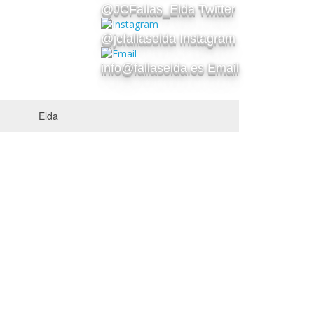
@JCFallas_Elda Twitter
@jcfallaselda Instagram
info@fallaselda.es Email
Elda