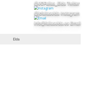
@JCFallas_Elda Twitter
@jcfallaselda Instagram
info@fallaselda.es Email
Elda