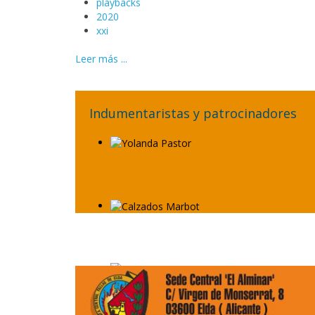
playbacks
2020
xxi
Leer más ...
Indumentaristas y patrocinadores