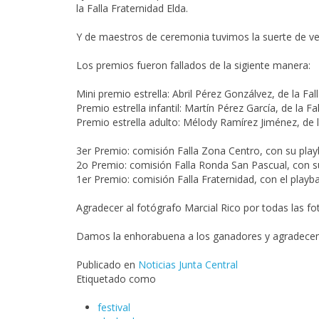
la Falla Fraternidad Elda.
Y de maestros de ceremonia tuvimos la suerte de ver a
Los premios fueron fallados de la sigiente manera:
Mini premio estrella: Abril Pérez Gonzálvez, de la
Fal
Premio estrella infantil: Martín Pérez García, de la
Fa
Premio estrella adulto: Mélody Ramírez Jiménez, de 
3er Premio: comisión
Falla Zona Centro
, con su pla
2o Premio: comisión
Falla Ronda San Pascual
, con s
1er Premio: comisión
Falla Fraternidad
, con el playb
Agradecer al fotógrafo Marcial Rico por todas las fot
Damos la enhorabuena a los ganadores y agradecemo
Publicado en
Noticias Junta Central
Etiquetado como
festival