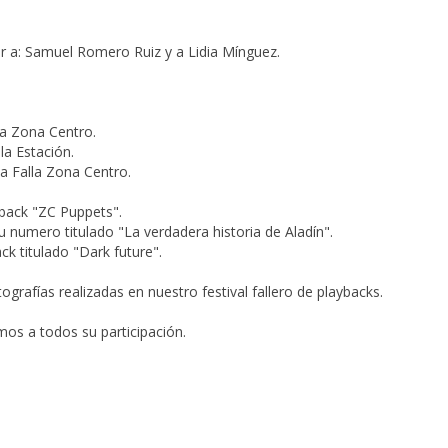
: Samuel Romero Ruiz y a Lidia Mínguez️️️️️.
la Zona Centro.
lla Estación.
la
Falla Zona Centro.
yback "ZC Puppets".
u numero titulado "La verdadera historia de Aladín".
ack titulado "Dark future".
ografías realizadas en nuestro festival fallero de playbacks.
s a todos su participación.