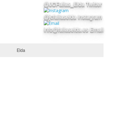
@JCFallas_Elda Twitter
@jcfallaselda Instagram
info@fallaselda.es Email
Elda