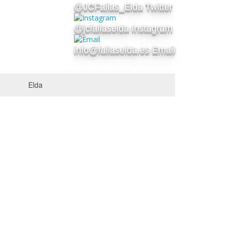
@JCFallas_Elda Twitter
@jcfallaselda Instagram
info@fallaselda.es Email
Elda