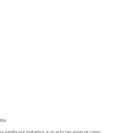
lda
.
ia Jumilla
por invitarnos a un acto tan especial como