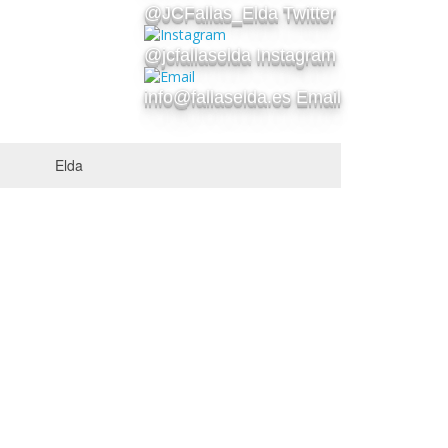
@JCFallas_Elda Twitter
@jcfallaselda Instagram
info@fallaselda.es Email
Elda