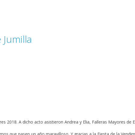
 Jumilla
res
2018. A dicho acto asistieron
Andrea
y Elia,
Falleras
Mayores de
E
mos que pasen un año maravilloso. Y gracias a la
Fiesta de la Vendim