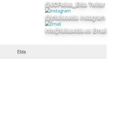
@JCFallas_Elda Twitter
@jcfallaselda Instagram
info@fallaselda.es Email
Elda