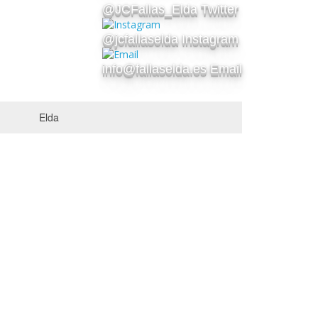
@JCFallas_Elda Twitter
@jcfallaselda Instagram
info@fallaselda.es Email
Elda