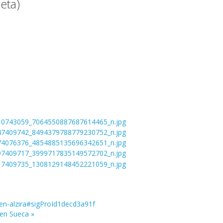
eta)
s-en-alzira#sigProId1decd3a91f
 en Sueca »