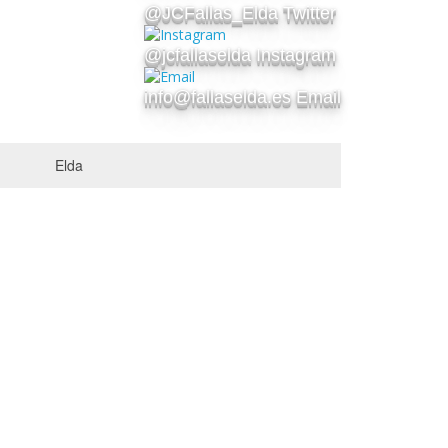
@JCFallas_Elda Twitter
@jcfallaselda Instagram
info@fallaselda.es Email
Elda