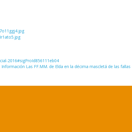
oficial-2016#sigProId856111eb04
o Información
Las FF.MM. de Elda en la décima mascletá de las fallas 