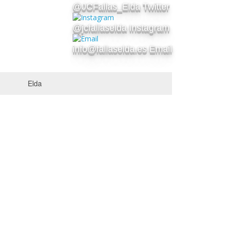
@JCFallas_Elda Twitter
@jcfallaselda Instagram
info@fallaselda.es Email
Elda