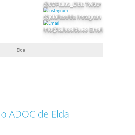
@JCFallas_Elda Twitter
@jcfallaselda Instagram
info@fallaselda.es Email
Elda
rio ADOC de Elda