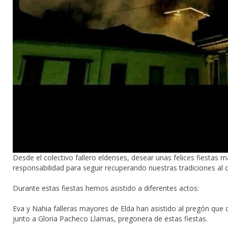
Desde el colectivo fallero eldenses, desear unas felices fiestas m
responsabilidad para seguir recuperando nuestras tradiciones al 
Durante estas fiestas hemos asistido a diferentes actos:
Eva y Nahia falleras mayores de Elda han asistido al pregón que 
junto a Gloria Pacheco Llamas, pregonera de estas fiestas.