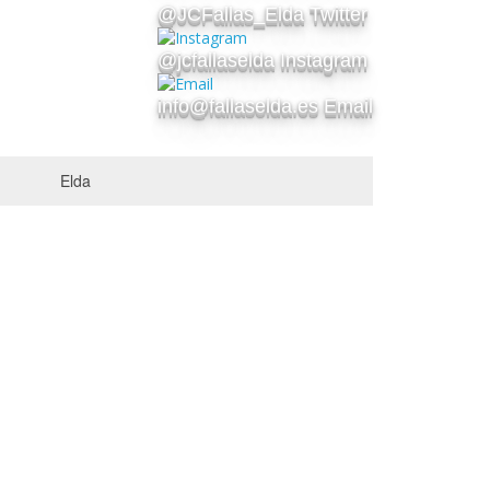
@JCFallas_Elda Twitter
@jcfallaselda Instagram
info@fallaselda.es Email
Elda